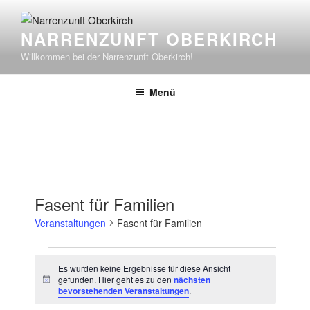
Zum
Inhalt
NARRENZUNFT OBERKIRCH
springen
Willkommen bei der Narrenzunft Oberkirch!
Menü
Fasent für Familien
Veranstaltungen
Fasent für Familien
Veranstaltungen
Es wurden keine Ergebnisse für diese Ansicht
gefunden. Hier geht es zu den
nächsten
H
bevorstehenden Veranstaltungen
.
i
n