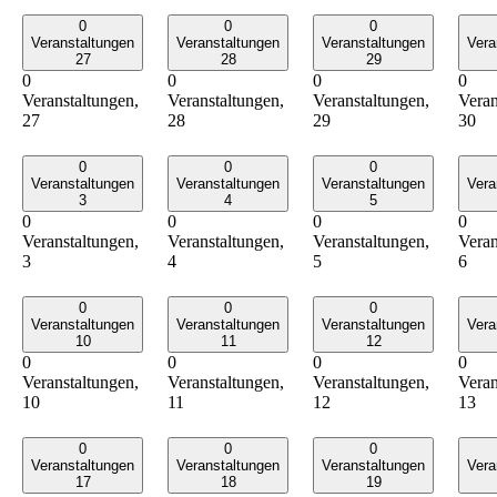
0
0
0
Veranstaltungen
Veranstaltungen
Veranstaltungen
Vera
27
28
29
0
0
0
0
Veranstaltungen,
Veranstaltungen,
Veranstaltungen,
Veran
27
28
29
30
0
0
0
Veranstaltungen
Veranstaltungen
Veranstaltungen
Vera
3
4
5
0
0
0
0
Veranstaltungen,
Veranstaltungen,
Veranstaltungen,
Veran
3
4
5
6
0
0
0
Veranstaltungen
Veranstaltungen
Veranstaltungen
Vera
10
11
12
0
0
0
0
Veranstaltungen,
Veranstaltungen,
Veranstaltungen,
Veran
10
11
12
13
0
0
0
Veranstaltungen
Veranstaltungen
Veranstaltungen
Vera
17
18
19